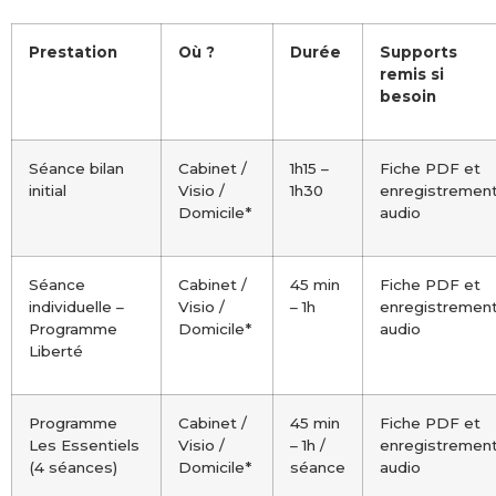
Prestation
Où ?
Durée
Supports
remis si
besoin
Séance bilan
Cabinet /
1h15 –
Fiche PDF et
initial
Visio /
1h30
enregistremen
Domicile*
audio
Séance
Cabinet /
45 min
Fiche PDF et
individuelle –
Visio /
– 1h
enregistremen
Programme
Domicile*
audio
Liberté
Programme
Cabinet /
45 min
Fiche PDF et
Les Essentiels
Visio /
– 1h /
enregistremen
(4 séances)
Domicile*
séance
audio