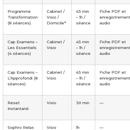
Programme
Cabinet /
45 min
Fiche PDF et
Transformation
Visio /
– 1h /
enregistremen
(8 séances)
Domicile*
séance
audio
Cap Examens –
Cabinet /
45 min
Fiche PDF et
Les Essentiels
Visio
– 1h /
enregistremen
(4 séances)
séance
audio
Cap Examens –
Cabinet /
45 min
Fiche PDF et
L’Approfondi (8
Visio
– 1h /
enregistremen
séances)
séance
audio
Reset
Visio
30 min
—
Instantané
Sophro Relax
Visio
1h
—